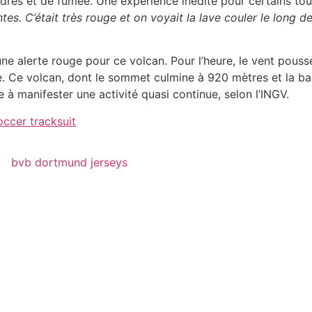
es et de fumée. Une expérience inédite pour certains tour
tes. C’était très rouge et on voyait la lave couler le long de
une alerte rouge pour ce volcan. Pour l’heure, le vent pouss
e.
Ce volcan, dont le sommet culmine à 920 mètres et la ba
e à manifester une activité quasi continue, selon l’INGV.
occer tracksuit
bvb dortmund jerseys