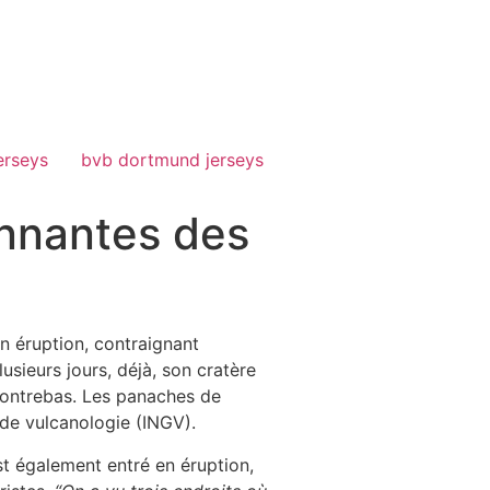
erseys
bvb dortmund jerseys
onnantes des
en éruption, contraignant
usieurs jours, déjà, son cratère
 contrebas. Les panaches de
 de vulcanologie (INGV).
est également entré en éruption,