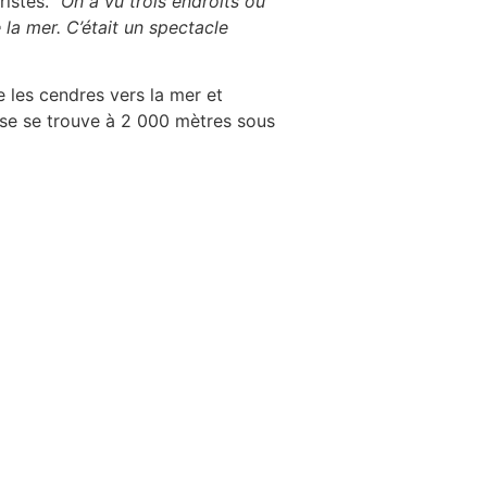
istes.
“On a vu trois endroits où
 la mer. C’était un spectacle
e les cendres vers la mer et
se se trouve à 2 000 mètres sous