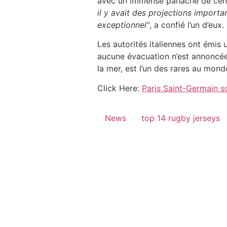
avec un immense panache de cendr
il y avait des projections importan
exceptionnel”
, a confié l’un d’eux.
Les autorités italiennes ont émis 
aucune évacuation n’est annoncé
la mer, est l’un des rares au mond
Click Here:
Paris Saint-Germain s
News
top 14 rugby jerseys