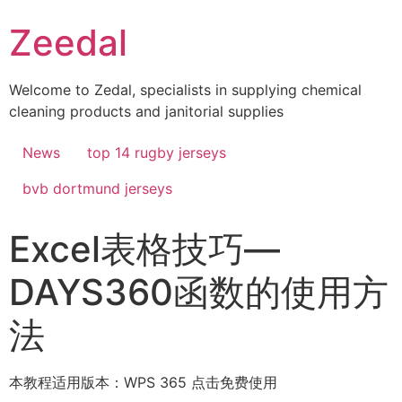
Skip
Zeedal
to
content
Welcome to Zedal, specialists in supplying chemical
cleaning products and janitorial supplies
News
top 14 rugby jerseys
bvb dortmund jerseys
Excel表格技巧—
DAYS360函数的使用方
法
本教程适用版本：WPS 365 点击免费使用