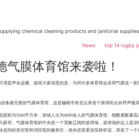
supplying chemical cleaning products and janitorial supplies
News
top 14 rugby j
德气膜体育馆来袭啦！
可谓是声名远播。值得大家深思的是：为何许多体育馆会采用气膜这一新
国内设备最完善的气膜体育馆，这是穆棱市有史以来首个获得民众欢呼声最
积为5040平方米，容纳人次为4000余人的气膜体育馆。细数着数量高达
映入眼帘。气膜体育馆的中央是一个宽敞辽阔的篮球场，篮球场的边上是训
休息间的音控室和消控室的服务区，使休息室更加安静舒适，营造了一个