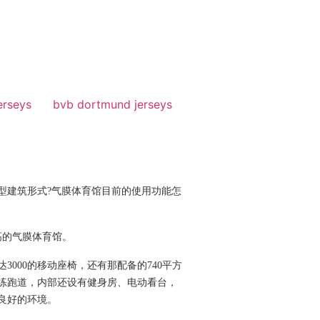
erseys
bvb dortmund jerseys
型建筑形式?气膜体育馆目前的使用功能怎
高的气膜体育馆。
3000的移动座椅，还有那配备的740平方
练跑道，内部还设有健身房、电动看台，
良好的环境。