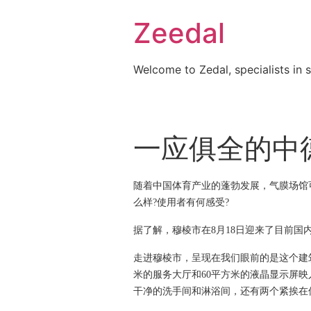
Skip
Zeedal
to
content
Welcome to Zedal, specialists in 
一应俱全的中
随着中国体育产业的蓬勃发展，气膜场馆
么样?使用者有何感受?
据了解，穆棱市在8月18日迎来了目前
走进穆棱市，呈现在我们眼前的是这个建筑面
米的服务大厅和60平方米的液晶显示屏
干净的洗手间和淋浴间，还有两个紧挨在