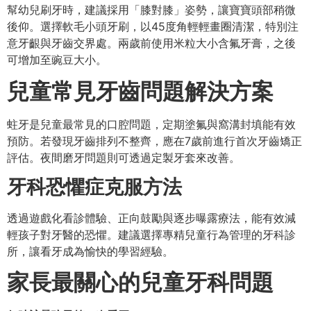
幫幼兒刷牙時，建議採用「膝對膝」姿勢，讓寶寶頭部稍微
後仰。選擇軟毛小頭牙刷，以45度角輕輕畫圈清潔，特別注
意牙齦與牙齒交界處。兩歲前使用米粒大小含氟牙膏，之後
可增加至豌豆大小。
兒童常見牙齒問題解決方案
蛀牙是兒童最常見的口腔問題，定期塗氟與窩溝封填能有效
預防。若發現牙齒排列不整齊，應在7歲前進行首次牙齒矯正
評估。夜間磨牙問題則可透過定製牙套來改善。
牙科恐懼症克服方法
透過遊戲化看診體驗、正向鼓勵與逐步曝露療法，能有效減
輕孩子對牙醫的恐懼。建議選擇專精兒童行為管理的牙科診
所，讓看牙成為愉快的學習經驗。
家長最關心的兒童牙科問題