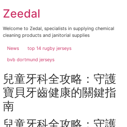
Skip
Zeedal
to
content
Welcome to Zedal, specialists in supplying chemical
cleaning products and janitorial supplies
News
top 14 rugby jerseys
bvb dortmund jerseys
兒童牙科全攻略：守護
寶貝牙齒健康的關鍵指
南
兒童牙科全攻略：守護