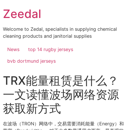
Skip
Zeedal
to
content
Welcome to Zedal, specialists in supplying chemical
cleaning products and janitorial supplies
News
top 14 rugby jerseys
bvb dortmund jerseys
TRX能量租赁是什么？
一文读懂波场网络资源
获取新方式
在波场（TRON）网络中，交易需要消耗能量（Energy）和