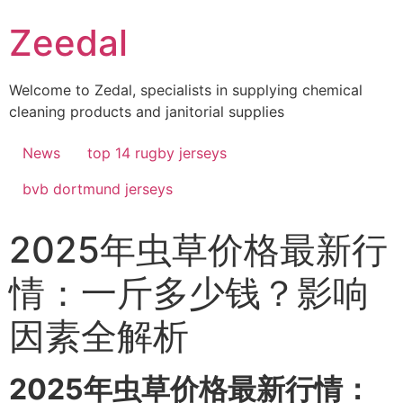
Skip
Zeedal
to
content
Welcome to Zedal, specialists in supplying chemical
cleaning products and janitorial supplies
News
top 14 rugby jerseys
bvb dortmund jerseys
2025年虫草价格最新行
情：一斤多少钱？影响
因素全解析
2025年虫草价格最新行情：