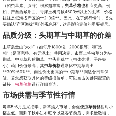
（如虫草素、腺苷）积累越丰富，
虫草价格
也相应更高。例
如，产自西藏那曲、青海玉树海拔4500米以上的虫草，价格
往往是低海拔产区的**2-3倍**。因此，在了解行情时，首先
要确认“产区海拔”和“外观色泽”，这是影响定价的重要标尺。
品质分级：头期草与中期草的价差
虫草质量由“大小”（如每斤1800根、2000根等）和“品
相”（是否完整、有无泥土）共同决定。市面上将虫草分为头
期草、中期草和后期草。**头期草**（虫体饱满、子座短
小）药用价值最高，其
虫草价格
通常比中期草高出
**30%-50%**。而性价比更高的**中期草**则适合日常保
健。若您想获取具体的等级报价单，可以点击关键词配置的
链接：
虫草价格
进行详细查询。
市场供需与季节性行情
每年5-6月是采挖季，新草涌入市场，会促使
虫草价格
暂时小
幅走低。而到了秋冬进补旺季以及春节前后，需求量激增，