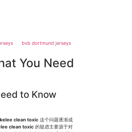
erseys
bvb dortmund jerseys
What You Need
Need to Know
kelee clean toxic
这个问题逐渐成
lee clean toxic
的疑虑主要源于对