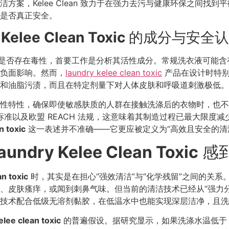
方案，Kelee Clean 致力于在强力去污与健康环保之间找
是否真正安全。
Kelee Clean Toxic
的成分与安全认
是否存在毒性，首要工作是分析其活性成分。常规洗衣液可能含
负面影响。然而，
laundry kelee clean toxic
产品在设计时特别
和油脂污渍，而且在特定剂量下对人体皮肤和呼吸道刺激极低。
性特性，确保即使敏感肤质的人群在接触洗涤后的衣物时，也不
全标准以及欧盟 REACH 法规，这意味着其制造过程已最大限度
n toxic
这一表述并不准确——它更应被定义为“高效且安全的清
aundry Kelee Clean Toxic
感
an toxic
时，其实是在担心“强效清洁”与“化学残留”之间的关
皮肤瘙痒，或闻到刺鼻气味。但当前的清洁技术已经从“强力分解”转
米气泡技术配合低级无溶剂黏胶，在低温水中也能实现深层洁净，且
elee clean toxic
的普遍假设。据研究显示，如果洗涤水温低于 