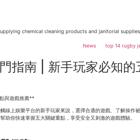
supplying chemical cleaning products and janitorial supplies
News
top 14 rugby j
門指南 | 新手玩家必知
重點與遊戲推薦**
觸線上娛樂平台的新手玩家來說，選擇合適的遊戲、了解操作祕
幫助你快速掌握五大關鍵重點，享受安全又刺激的遊戲體驗。