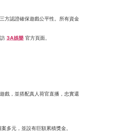
第三方認證確保遊戲公平性。所有資金
造訪
3A娛樂
官方頁面。
典遊戲，並搭配真人荷官直播，忠實還
圖案多元，並設有巨額累積獎金。