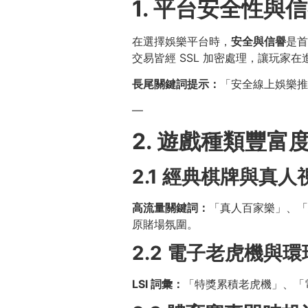
1. 平台安全性與
在選擇娛樂平台時，
安全與信譽
是首
交易皆經 SSL 加密處理，讓玩家
長尾關鍵詞提示：
「安全線上娛樂
—
2. 遊戲種類豐富
2.1 經典棋牌與真人
高流量關鍵詞：
「真人百家樂」、「
原賭場氛圍。
2.2 電子老虎機與
LSI 詞彙：
「特獎累積老虎機」、「