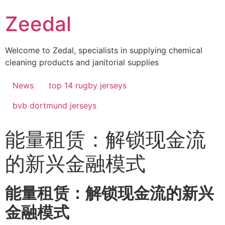
Skip
Zeedal
to
content
Welcome to Zedal, specialists in supplying chemical
cleaning products and janitorial supplies
News
top 14 rugby jerseys
bvb dortmund jerseys
能量租赁：解锁现金流
的新兴金融模式
能量租赁：解锁现金流的新兴
金融模式