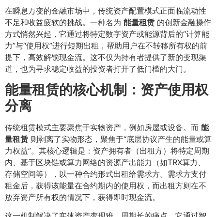
在瞬息万变的金融市场中，传统资产配置模式正面临流动性
不足和收益疲软的挑战。一种名为
能量租赁
的创新金融操作
方式悄然兴起，它通过将特定数字资产或能源背后的“计算能
力”与“使用权”进行短期出租，帮助用户在不转移所有权的前
提下，高效解锁现金流。这不仅为持有者提供了新的变现渠
道，也为寻求稳定收益的投资者打开了低门槛的大门。
能量租赁的核心机制：资产使用权
分离
传统租赁模式主要聚焦于实物资产，例如房屋或设备。而
能
量租赁
则剥离了实物形态，聚焦于“底层协议产生的能量或算
力权益”。其核心逻辑是：资产拥有者（出租方）将特定周期
内、基于区块链或算力网络的资源产出能力（如TRX算力、
存储空间等），以一种合约形式出租给需求方。需求方支付
租金后，获得该能量在合约期内的使用权，而出租方则在不
放弃资产所有权的情况下，获得即时现金流。
这一机制解决了实体资产变现难、周期长的痛点。它通过智